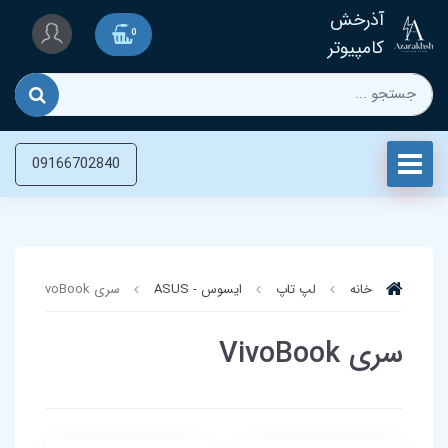
آذرخش
0
کامپیوتر
09166702840
خانه
لپ تاپ‌
ایسوس - ASUS
سری VivoBook
سری VivoBook