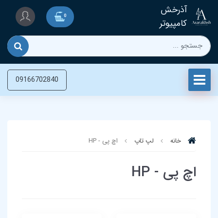
آذرخش
0
کامپیوتر
09166702840
خانه
لپ تاپ‌
اچ پی - HP
اچ پی - HP