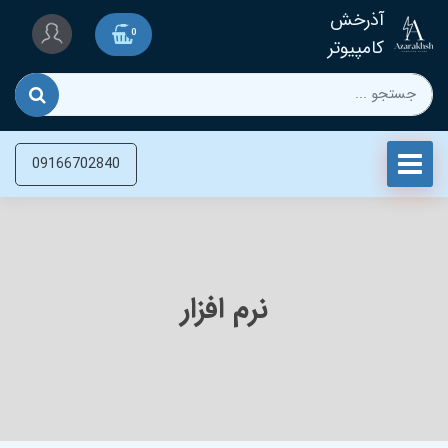
آذرخش
0
کامپیوتر
09166702840
نرم افزار