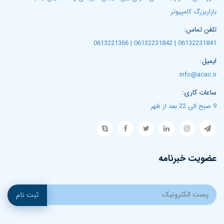
بازاربزرگ کامپیوتر
تلفن تماس:
06132231841 | 06132231842 | 0613221366
ایمیل:
info@acac.ir
ساعات کاری:
9 صبح الی 22 بعد از ظهر
عضویت خبرنامه
ثبت نام