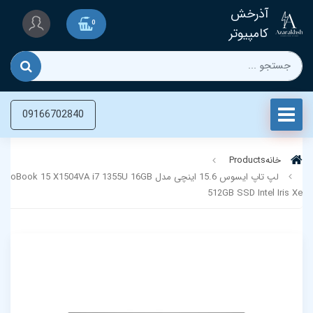
آذرخش
0
کامپیوتر
09166702840
خانه
Products
لپ تاپ ایسوس 15.6 اینچی مدل ook 15 X1504VA i7 1355U 16GB
512GB SSD Intel Iris Xe