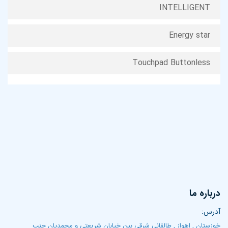
INTELLIGENT
Energy star
Touchpad Buttonless
درباره ما
آدرس:
خوزستان , اهواز , طالقانی شرقی بین خیابان شریعتی و محمدیان جنب