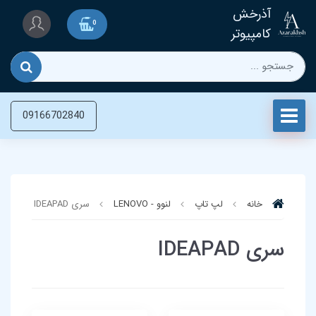
آذرخش
0
کامپیوتر
09166702840
خانه
لپ تاپ‌
لنوو - LENOVO
سری IDEAPAD
سری IDEAPAD