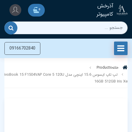
آذرخش
0
کامپیوتر
09166702840
خانه
Products
لپ تاپ ایسوس 15.6 اینچی مدل oBook 15 F1504VAP Core 5 120U
16GB 512GB Iris Xe