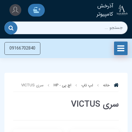
آذرخش
0
کامپیوتر
09166702840
خانه
لپ تاپ‌
اچ پی - HP
سری VICTUS
سری VICTUS