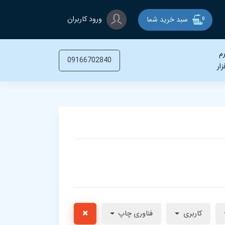
ورود کاربران
سبد خرید شما
0
م
09166702840
زار
کاربری
فناوری چاپ