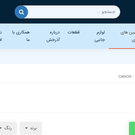
ین های
لوازم
قطعات
درباره
همکاری با
نر
ی
جانبی
آذرخش
ما
اف
CANO
برند
رنگ