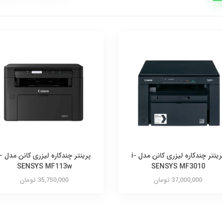
پرینتر چندکاره لیزری کانن مدل i-
پرینتر چندکاره ل
SENSYS MF113w
SENSYS MF3010
37,000,000 تومان
35,750,000 تومان