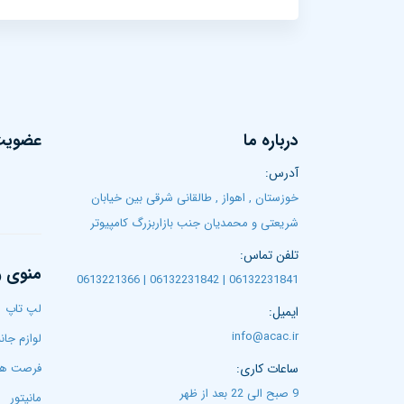
درباره ما
عضویت 
آدرس:
خوزستان , اهواز , طالقانی شرقی بین خیابان
شریعتی و محمدیان جنب بازاربزرگ کامپیوتر
تلفن تماس:
منوی 
06132231841 | 06132231842 | 0613221366
لپ تاپ‌
ایمیل:
info@acac.ir
لوازم جان
ساعات کاری:
فرصت ها
9 صبح الی 22 بعد از ظهر
مانیتور