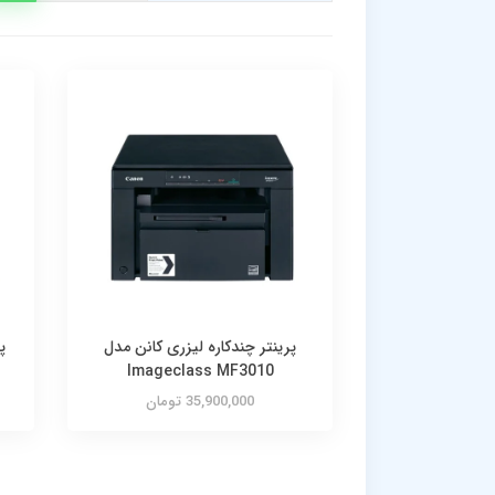
پرینتر چندکاره لیزری کانن مدل
Imageclass MF3010
35,900,000 تومان