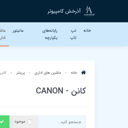
آذرخش کامپیوتر
خانه
لپ
رایانه‌های
مانیتور
ماش
تاپ‌
یکپارچه
ادار
خانه
ماشین های اداری
پرینتر
کانن - N
کانن - CANON
موجود