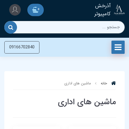
آذرخش
0
کامپیوتر
09166702840
خانه
ماشین های اداری
ماشین های اداری