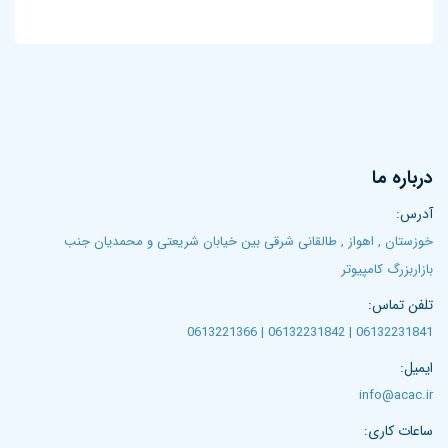
درباره ما
آدرس:
خوزستان , اهواز , طالقانی شرقی بین خیابان شریعتی و محمدیان جنب
بازاربزرگ کامپیوتر
تلفن تماس:
06132231841 | 06132231842 | 0613221366
ایمیل:
info@acac.ir
ساعات کاری: