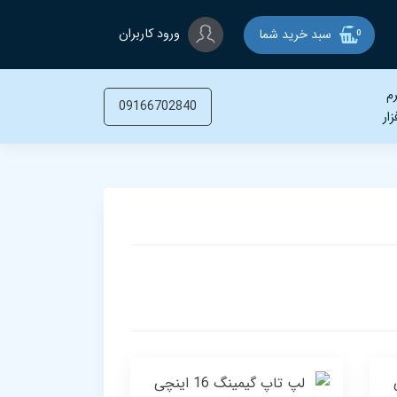
ورود کاربران
سبد خرید شما
0
م
09166702840
زار