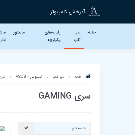
آذرخش کامپیوتر
خانه
لپ
رایانه‌های
مانیتور
ماش
تاپ‌
یکپارچه
ادار
خانه
لپ تاپ‌
ایسوس - ASUS
سری NG
سری GAMING