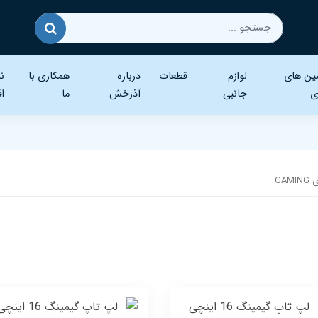
ین های
لوازم
قطعات
درباره
همکاری با
نر
ی
جانبی
آذرخش
ما
اف
GAMI