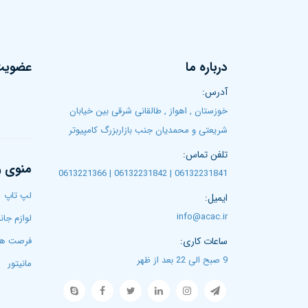
درباره ما
عضویت 
آدرس:
خوزستان , اهواز , طالقانی شرقی بین خیابان
شریعتی و محمدیان جنب بازاربزرگ کامپیوتر
تلفن تماس:
منوی 
06132231841 | 06132231842 | 0613221366
لپ تاپ‌
ایمیل:
info@acac.ir
لوازم جان
ساعات کاری:
فرصت ها
9 صبح الی 22 بعد از ظهر
مانیتور