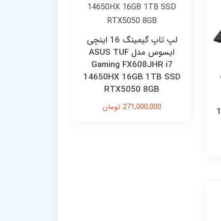
لپ تاپ گیمینگ 16 اینچی
ایسوس مدل ASUS TUF
Gaming FX608JHR i7
ی
14650HX 16GB 1TB SSD
RTX5050 8GB
271,000,000 تومان