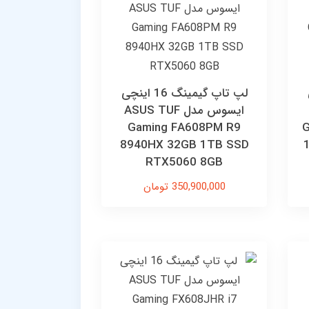
ی
لپ تاپ گیمینگ 16 اینچی
ایسوس مدل ASUS TUF
Gaming FA608PM R9
G
8940HX 32GB 1TB SSD
RTX5060 8GB
350,900,000 تومان