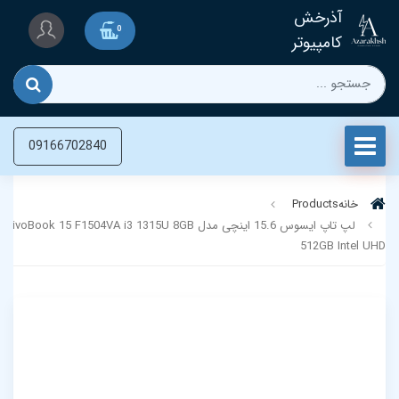
آذرخش
0
کامپیوتر
09166702840
خانه
Products
لپ تاپ ایسوس 15.6 اینچی مدل oBook 15 F1504VA i3 1315U 8GB
512GB Intel UHD