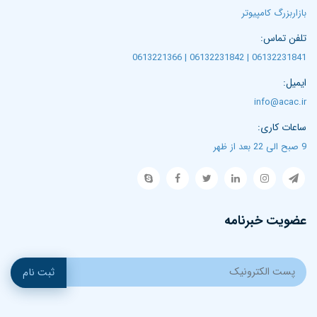
بازاربزرگ کامپیوتر
تلفن تماس:
06132231841 | 06132231842 | 0613221366
ایمیل:
info@acac.ir
ساعات کاری:
9 صبح الی 22 بعد از ظهر
عضویت خبرنامه
ثبت نام