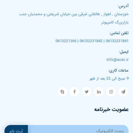
آدرس:
خوزستان , اهواز , طالقانی شرقی بین خیابان شریعتی و محمدیان جنب
بازاربزرگ کامپیوتر
تلفن تماس:
06132231841 | 06132231842 | 0613221366
ایمیل:
info@acac.ir
ساعات کاری:
9 صبح الی 22 بعد از ظهر
عضویت خبرنامه
ثبت نام