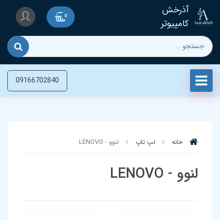
آذرخش
0
کامپیوتر
09166702840
خانه
لپ تاپ‌
لنوو - LENOVO
لنوو - LENOVO