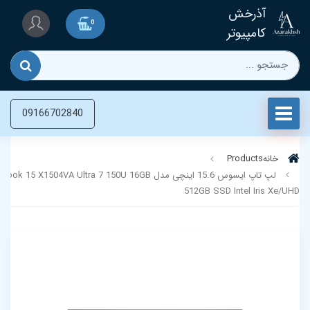
آذرخش
0
کامپیوتر
09166702840
خانه
Products
لپ تاپ ایسوس 15.6 اینچی مدل 5 X1504VA Ultra 7 150U 16GB
512GB SSD Intel Iris Xe/UHD