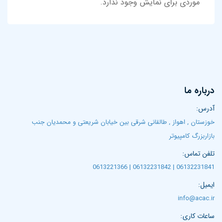
موردی برای نمایش وجود ندارد.
درباره ما
آدرس:
خوزستان , اهواز , طالقانی شرقی بین خیابان شریعتی و محمدیان جنب
بازاربزرگ کامپیوتر
تلفن تماس:
06132231841 | 06132231842 | 0613221366
ایمیل:
info@acac.ir
ساعات کاری: