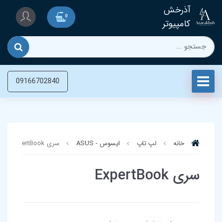
آذرخش
0
کامپیوتر
09166702840
خانه
لپ تاپ‌
ایسوس - ASUS
سری ExpertBook
سری ExpertBook