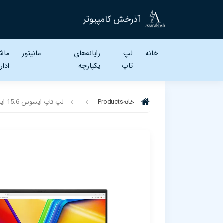
آذرخش کامپیوتر
خانه
لپ
رایانه‌های
مانیتور
ماش
تاپ‌
یکپارچه
ادار
خانه
Products
لپ تاپ ایسوس 15.6 اینچی مدل ASUS VivoBook 15 F1504VA Core 5 120U 8GB 512GB Iris Xe/UHD