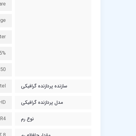
are
dge
ter
.5%
250
سازنده پردازنده گرافیکی
tel
مدل پردازنده گرافیکی
UHD
نوع رم
R4
مقدار حافظه رم
8 گیگابایت