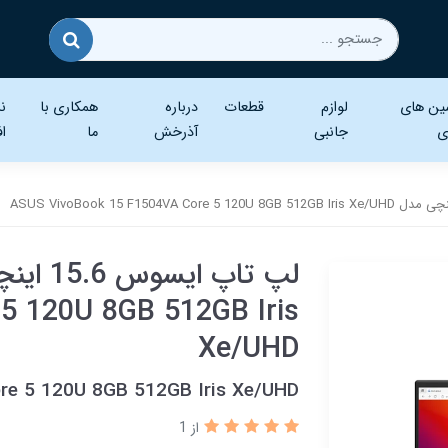
ین های
لوازم
قطعات
درباره
همکاری با
نر
ی
جانبی
آذرخش
ما
اف
5 120U 8GB 512GB Iris
Xe/UHD
re 5 120U 8GB 512GB Iris Xe/UHD
از 1