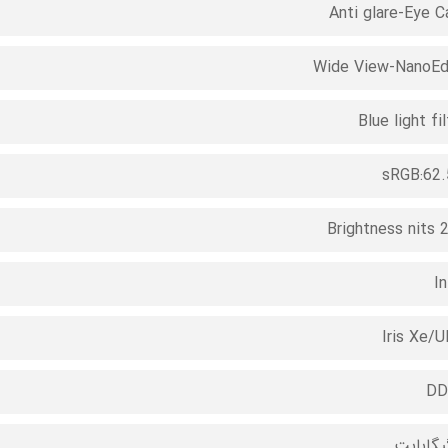
Anti glare-Eye C
Wide View-NanoE
Blue light fil
sRGB:62
Brightness nits 
In
Iris Xe/
DD