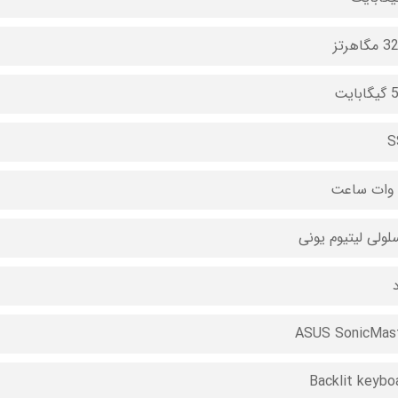
اهرتز
ایت
S
د
ASUS SonicMas
Backlit keybo