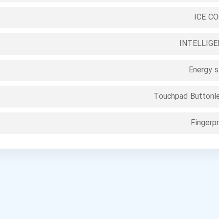
ICE C
INTELLIG
Energy s
Touchpad Buttonl
Fingerpr