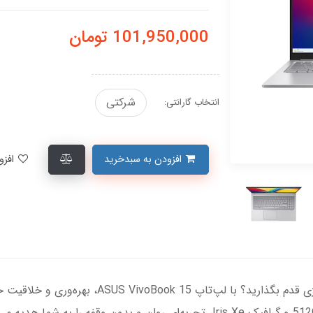
101,950,000
تومان
شرکتی
انتخاب گارانتی:
افزودن به سبدخرید
افزودن به لیست علاقمندی‌ها
آیا آماده‌اید به دنیای بی‌نظیر و پرسرعت تکنولوژی ق
پردازنده Core 5 و 8GB رم، به همراه حافظه 512GB و گرافیک Iris Xe، تجربه‌ای روان