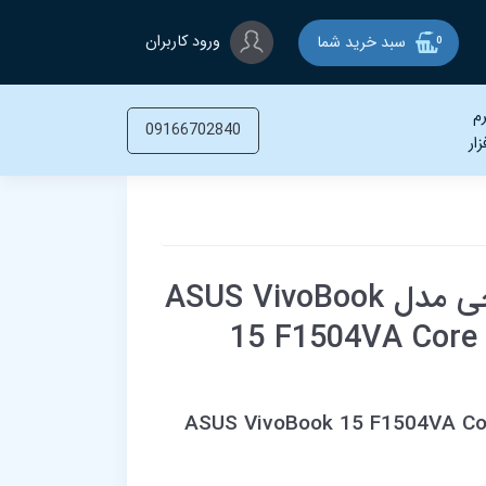
ورود کاربران
سبد خرید شما
0
م
09166702840
زار
لپ تاپ ایسوس 15.6 اینچی مدل ASUS VivoBook
15 F1504VA Core 
ASUS VivoBook 15 F1504VA Co