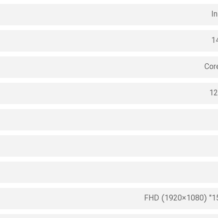
In
1
Cor
12
15.6" FH