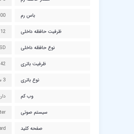
باس رم
3200 مگ
ظرفیت حافظه داخلی
512 گیگاب
نوع حافظه داخلی
SD
ظرفیت باتری
42 وات ساعت
نوع باتری
3 سلولی لیتیوم یونی
وب کم
دار
سیستم صوتی
ter
صفحه کلید
ard