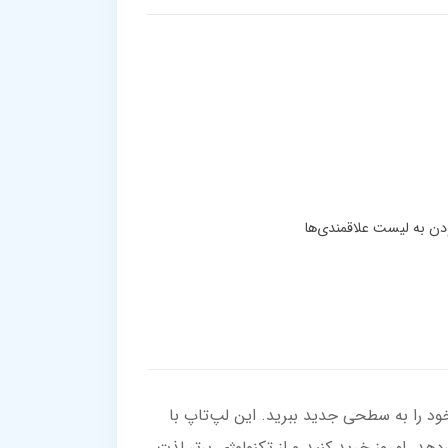
دم بگذارید؟ با لپ‌تاپ ASUS VivoBook 15، بهره‌وری و خلاقیت خود را به سطحی جدید ببرید. این لپ‌تاپ با
 و بدون وقفه را به شما هدیه می‌دهد. امروز خرید کنید و از تکنولوژی برتر لذت