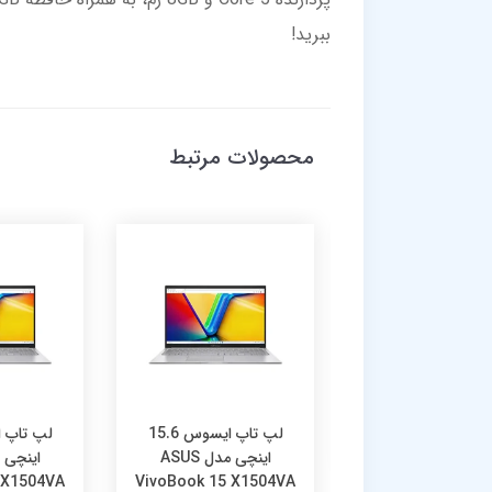
ببرید!
محصولات مرتبط
لپ تاپ گیمینگ 16 اینچی
ایسوس مدل ASUS TUF
Gaming FA608P
8940HX 32GB 
SSD RTX5060 
لپ تاپ ایسوس 15.6
350,900, تومان
اینچی مدل ASUS
 X1504VA
VivoBook 15 X1504VA