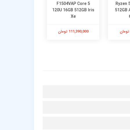
re 5 120U 16GB
F1504VAP Core 5
Ryzen 
GB SSD Intel Iris
120U 16GB 512GB Iris
512GB 
Xe
Xe
111,390,000 تومان
101,790,000 تومان