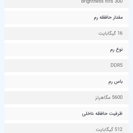
Brightness nits 300
مقدار حافظه رم
16 گیگابایت
نوع رم
DDR5
باس رم
5600 مگاهرتز
ظرفیت حافظه داخلی
512 گیگابایت