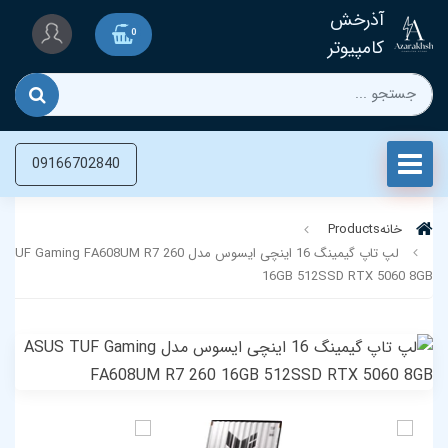
آذرخش
0
کامپیوتر
09166702840
خانه
Products
لپ تاپ گیمینگ 16 اینچی ایسوس مدل Gaming FA608UM R7 260
16GB 512SSD RTX 5060 8GB