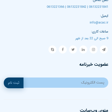
تلفن تماس:
06132231841 | 06132231842 | 0613221366
ایمیل:
info@acac.ir
ساعات کاری:
9 صبح الی 22 بعد از ظهر
عضویت خبرنامه
ثبت نام
منوی وب‌سایت