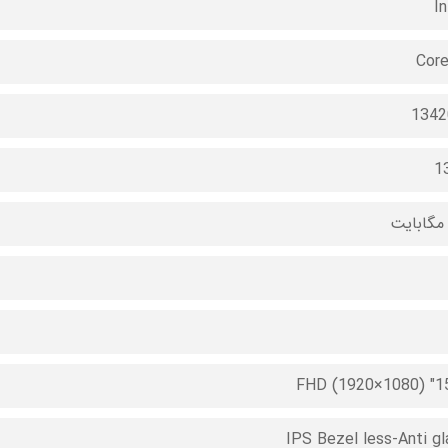
In
Core
1342
1
15.6" FH
IPS Bezel less-Anti gl