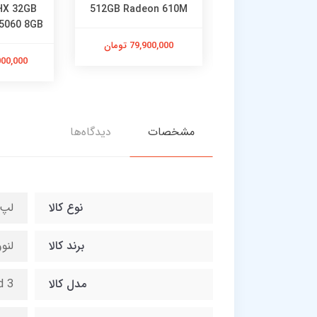
5HX 32GB
512GB Radeon 610M
256GB Intel U
5060 8GB
77,000,0 تومان
79,900,000 تومان
64,000,000
مشخصات
دیدگاه‌ها
نوع کالا
لپ 
برند کالا
لنوو - 
مدل کالا
d 3