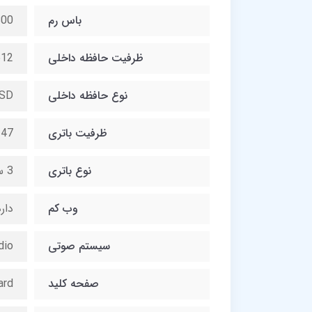
باس رم
4800 مگ
ظرفیت حافظه داخلی
512 گیگاب
نوع حافظه داخلی
SD
ظرفیت باتری
47 وات ساعت
نوع باتری
3 سلولی لیتیوم یونی
وب کم
دار
سیستم صوتی
dio
صفحه کلید
ard