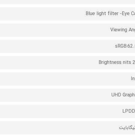
Blue light filter -Eye C
Viewing An
sRGB:62
Brightness nits 
In
UHD Graph
LPDD