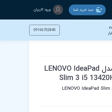
ورود کاربران
سبد خرید شما
0
م
09166702840
زار
لپ تاپ لنوو 15.6 اینچی مدل LENOVO IdeaPad
Slim 3 i5 1342
LENOVO IdeaPad Slim 