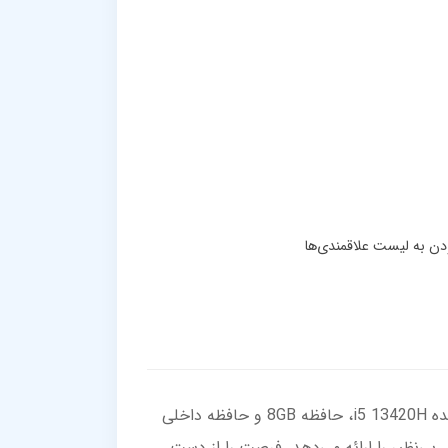
با لپ‌تاپ لنوو IdeaPad Slim 3 تجربه‌ای نوین از عملکرد پرسرعت و طراحی باریک را تجربه کنید! این دستگاه با پردازنده i5 13420H، حافظه 8GB و حافظه داخلی
حرفه‌ای است. نمایشگر 15.6 اینچی و گرافیک Intel UHD، تجربه‌ای بصری بی‌نظیر را ارائه می‌دهد. فرصت را از دست