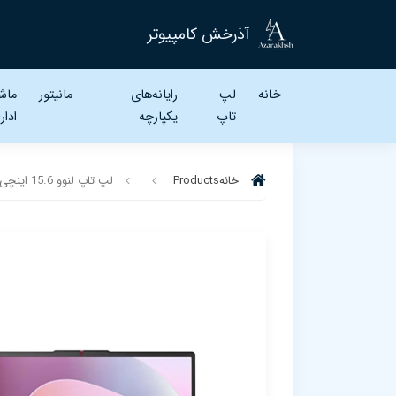
آذرخش کامپیوتر
خانه
لپ
رایانه‌های
مانیتور
ماش
تاپ‌
یکپارچه
ادار
خانه
Products
لپ تاپ لنوو 15.6 اینچی مدل LENOVO IdeaPad Slim 3 i5 13420H 8GB 512GB Intel UHD