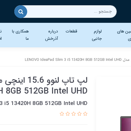
ین های
لوازم
قطعات
درباره
همکاری با
نر
ی
جانبی
آذرخش
ما
اف
0H 8GB 512GB Intel UHD
3 i5 13420H 8GB 512GB Intel UHD