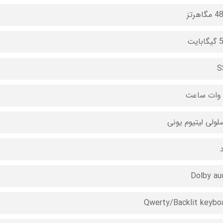
اهرتز
ایت
S
د
Dolby au
Qwerty/Backlit keybo