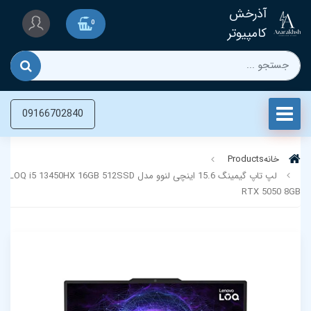
آذرخش
0
کامپیوتر
09166702840
خانه
Products
لپ تاپ گیمینگ 15.6 اینچی لنوو مدل i5 13450HX 16GB 512SSD
RTX 5050 8GB