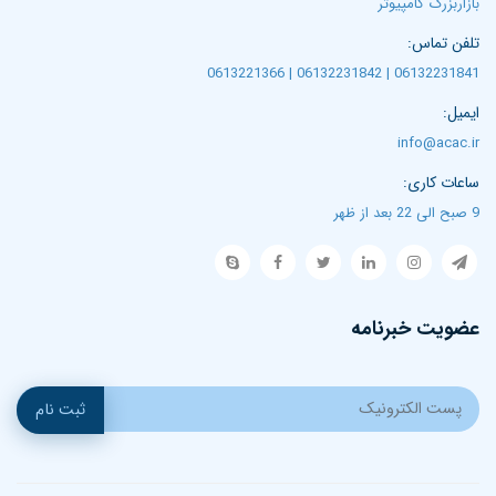
بازاربزرگ کامپیوتر
تلفن تماس:
06132231841 | 06132231842 | 0613221366
ایمیل:
info@acac.ir
ساعات کاری:
9 صبح الی 22 بعد از ظهر
عضویت خبرنامه
ثبت نام