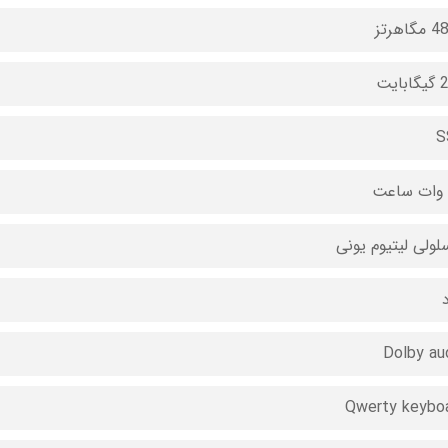
اهرتز
ایت
S
د
Dolby au
Qwerty keybo