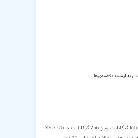
ارتقاء تجربه محاسباتی خود با لپ‌تاپ لنوو 15.6 اینچی IdeaPad Slim 3! این دستگاه با پردازنده قوی Intel i3 1315U، 8 گیگابایت رم و 256 گیگابایت حافظه SSD
 و زمان. همین حالا صاحب این تکنولوژی