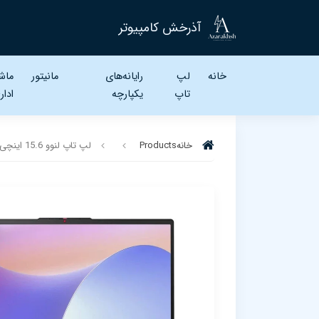
آذرخش کامپیوتر
خانه
لپ
رایانه‌های
مانیتور
ماش
تاپ‌
یکپارچه
ادار
خانه
Products
لپ تاپ لنوو 15.6 اینچی مدل LENOVO IdeaPad Slim 3 i3 1315U 8GB 256GB Intel UHD