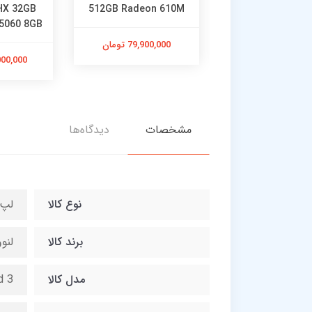
5HX 32GB
512GB Radeon 610M
256GB Intel U
5060 8GB
77,000,0 تومان
79,900,000 تومان
64,000,000
مشخصات
دیدگاه‌ها
نوع کالا
لپ 
برند کالا
لنوو - 
مدل کالا
d 3