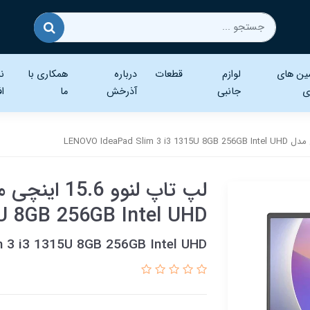
ین های
لوازم
قطعات
درباره
همکاری با
نر
ی
جانبی
آذرخش
ما
اف
5U 8GB 256GB Intel UHD
 3 i3 1315U 8GB 256GB Intel UHD