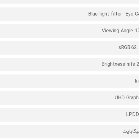
Blue light filter -Eye C
170° Vi
sRGB:62
Brightness nits 
In
UHD Graph
LPDD