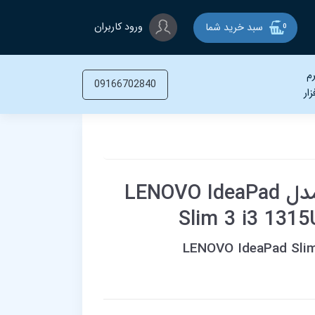
ورود کاربران
سبد خرید شما
0
م
09166702840
زار
لپ تاپ لنوو 15.6 اینچی مدل LENOVO IdeaPad
Slim 3 i3 131
LENOVO IdeaPad Slim