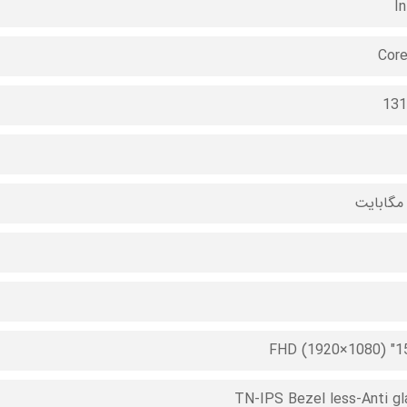
In
Core
13
15.6" FH
TN-IPS Bezel less-Anti gl