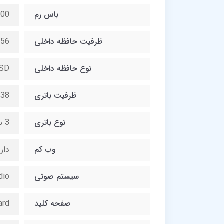
باس رم
4800 مگ
ظرفیت حافظه داخلی
256 گیگاب
نوع حافظه داخلی
SD
ظرفیت باتری
38 وات ساعت
نوع باتری
3 سلولی لیتیوم یونی
وب کم
دار
سیستم صوتی
dio
صفحه کلید
ard