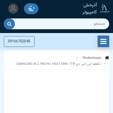
آذرخش
0
کامپیوتر
09166702840
خانه
Products
حافظه اس اس دی SAMSUNG M.2 990 Pro HEATSINK 1TB