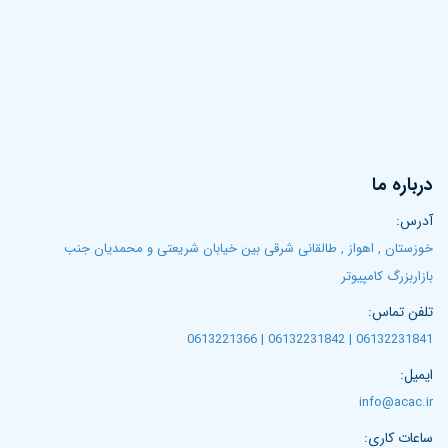
درباره ما
آدرس:
خوزستان , اهواز , طالقانی شرقی بین خیابان شریعتی و محمدیان جنب
بازاربزرگ کامپیوتر
تلفن تماس:
06132231841 | 06132231842 | 0613221366
ایمیل:
info@acac.ir
ساعات کاری: