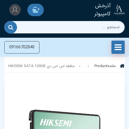
آذرخش
0
کامپیوتر
09166702840
خانه
Products
حافظه اس اس دی HIKSEMI SATA 128GB