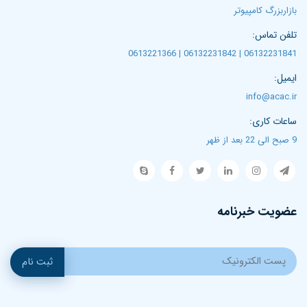
بازاربزرگ کامپیوتر
تلفن تماس:
06132231841 | 06132231842 | 0613221366
ایمیل:
info@acac.ir
ساعات کاری:
9 صبح الی 22 بعد از ظهر
عضویت خبرنامه
ثبت نام