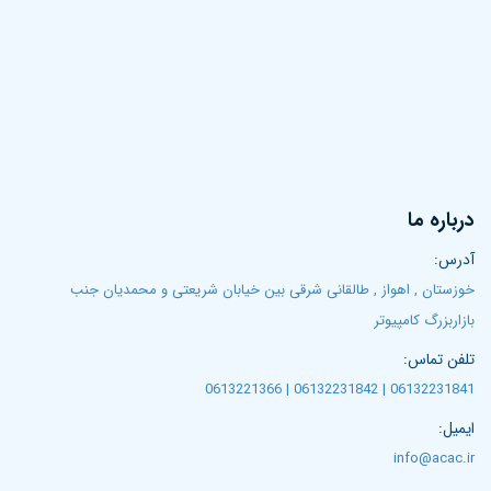
درباره ما
آدرس:
خوزستان , اهواز , طالقانی شرقی بین خیابان شریعتی و محمدیان جنب
بازاربزرگ کامپیوتر
تلفن تماس:
06132231841 | 06132231842 | 0613221366
ایمیل:
info@acac.ir