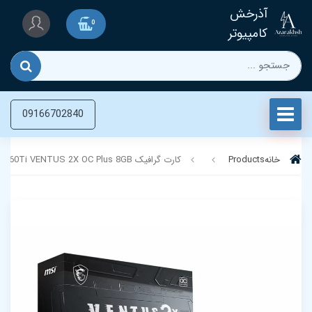
آذرخش
0
کامپیوتر
09166702840
خانه
Products
کارت گرافیک MSI RTX 5060Ti VENTUS 2X OC Plus 8GB