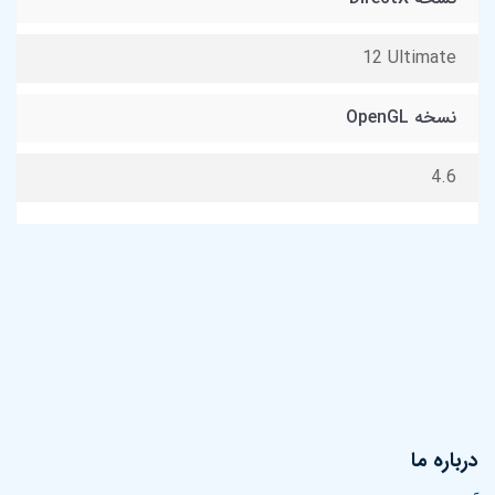
1‎2 Ultimate
نسخه OpenGL
4.6
درباره ما