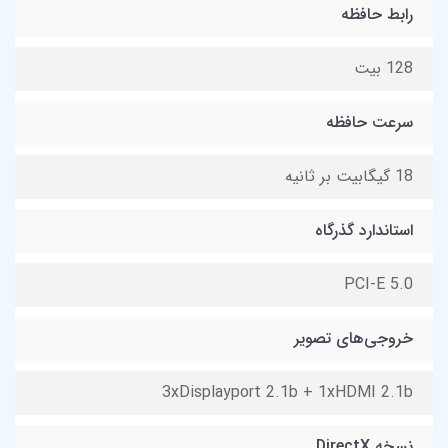
رابط حافظه
128 بیت
سرعت حافظه
18 گیگابیت بر ثانیه
استاندارد گذرگاه
PCI-E 5.0
خروجی‌های تصویر
3xDisplayport 2.1b + 1xHDMI 2.1b
نسخه DirectX