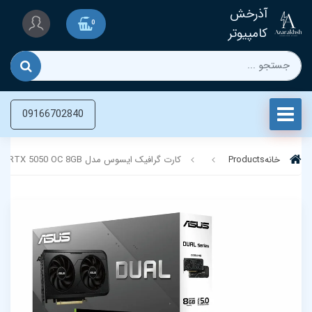
آذرخش
0
کامپیوتر
09166702840
خانه
Products
کارت گرافیک ایسوس مدل ASUS Dual RTX 5050 OC 8GB