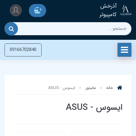
آذرخش
0
کامپیوتر
09166702840
خانه
مانیتور
ایسوس - ASUS
ایسوس - ASUS