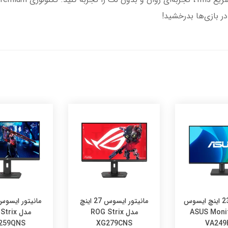
در بازی‌ها بدرخشید!
مانیتور 23.8 اینچ ایسوس
مانیتور ایسوس 27 اینچ
ASUS Monitor
مدل ROG Strix
مدل rix
259QNS
XG279CNS
VA249