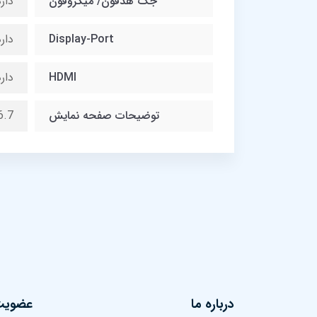
جک هدفون/ میکروفون
دار
Display-Port
دار
HDMI
دار
توضیحات صفحه نمایش
16.7 میلیون رنگ, فیلتر نور آب
درباره ما
عضویت 