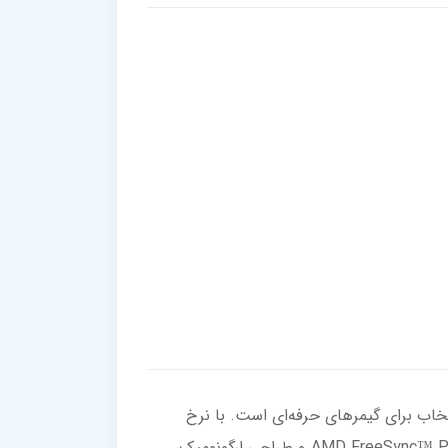
ید؟ مانیتور گیمینگ 23.8 اینچ ایسوس مدل TUF GAMING VG249QM1A بهترین انتخاب برای گیمرهای حرفه‌ای است. با نرخ
تازه‌سازی بی‌نظیر 270 هرتز و زمان پاسخ‌دهی سریع 1ms، تجربه‌ای روان و بدون لگ را تجربه کنید. تکنولوژی AMD FreeSync™ Premium و طراحی ارگونومیک،