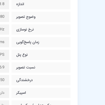
اندازه
23.8 ا
وضوح تصویر
080
نرخ نوسازی
Hz
زمان پاسخ‌گویی
ms
نوع پنل
IPS
نسبت تصویر
6:9
درخشندگی
250 ن
اسپیکر
دار