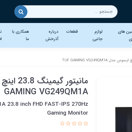
ین های
لوازم
قطعات
درباره
همکاری با
نر
ی
جانبی
آذرخش
ما
اف
GAMING VG249QM1A
 23.8 inch FHD FAST-IPS 270Hz
Gaming Monitor