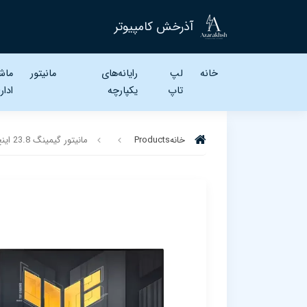
آذرخش کامپیوتر
خانه
لپ
رایانه‌های
مانیتور
ماش
تاپ‌
یکپارچه
ادار
خانه
Products
مانیتور گیمینگ 23.8 اینچ ایسوس مدل TUF GAMING VG249QM1A