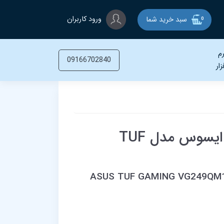
ورود کاربران
سبد خرید شما
0
م
09166702840
زار
مانیتور گیمینگ 23.8 اینچ ایسوس مدل TUF
ASUS TUF GAMING VG249QM1A