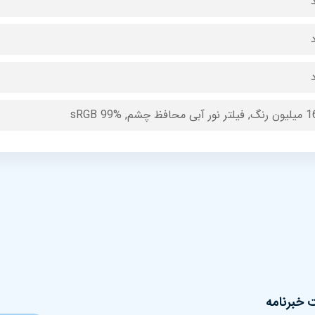
د
د
د
ی محافظ چشم, sRGB 99%
خبرنامه