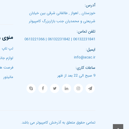
آدرس:
خوزستان , اهواز , طالقانی شرقی بین خیابان
شریعتی و محمدیان جنب بازاربزرگ کامپیوتر
تلفن تماس:
منوی 
06132231841 | 06132231842 | 0613221366
لپ تاپ‌
ایمیل:
info@acac.ir
لوازم جان
ساعات کاری:
فرصت ها
9 صبح الی 22 بعد از ظهر
مانیتور
تمامی حقوق متعلق به آذرخش کامپیوتر می باشد.