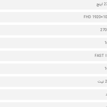
ینچ
FHD 1920×1
270
1
FAST 
1
یت
د