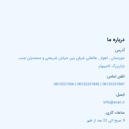
درباره ما
آدرس:
خوزستان , اهواز , طالقانی شرقی بین خیابان شریعتی و محمدیان جنب
بازاربزرگ کامپیوتر
تلفن تماس:
06132231841 | 06132231842 | 0613221366
ایمیل:
info@acac.ir
ساعات کاری:
9 صبح الی 22 بعد از ظهر