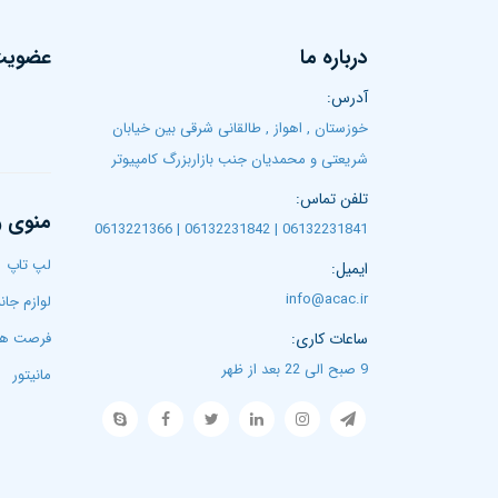
درباره ما
عضویت 
آدرس:
خوزستان , اهواز , طالقانی شرقی بین خیابان
شریعتی و محمدیان جنب بازاربزرگ کامپیوتر
تلفن تماس:
منوی 
06132231841 | 06132231842 | 0613221366
لپ تاپ‌
ایمیل:
info@acac.ir
لوازم جان
ساعات کاری:
فرصت ها
9 صبح الی 22 بعد از ظهر
مانیتور