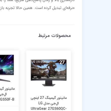
حرفه‌ای تبدیل کرده است. همین حالا تجربه بازی
محصولات مرتبط
مانیتور گیمینگ 27 اینچی
مانیتور گیمینگ 27 اینچی
4GS50F-B
ال‌جی مدل LG
ال‌جی مدل LG
UltraGear 27GS60QC-
UltraGear 27GS5