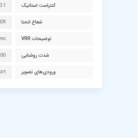
کنتراست استاتیک
0:1
شعاع انحنا
00R
توضیحات VRR
ync
شدت روشنایی
300 کاندلا بر مت
ورودی‌های تصویر
ort