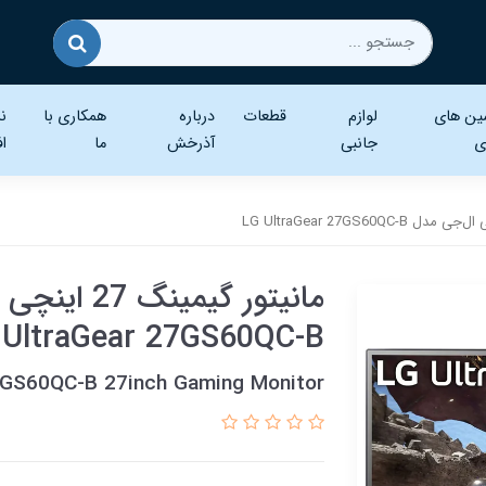
ین های
لوازم
قطعات
درباره
همکاری با
نر
ی
جانبی
آذرخش
ما
اف
UltraGear 27GS60QC-B
7GS60QC-B 27inch Gaming Monitor