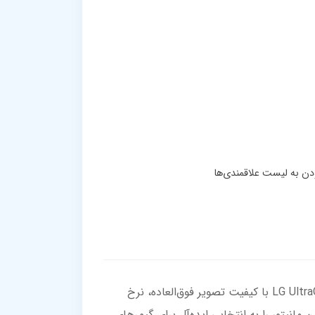
آیا به دنبال تجربه‌ای بی‌نظیر در بازی‌های ویدئویی هستید؟ مانیتور گیمینگ 27 اینچی ال‌جی مدل LG UltraGear 27GS60QC-B با کیفیت تصویر فوق‌العاده، نرخ
مانیتور را به انتخابی ایده‌آل برای گیمرهای