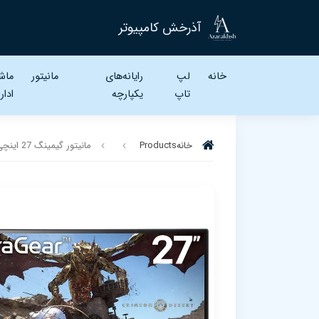
آذرخش کامپیوتر
خانه
لپ
رایانه‌های
مانیتور
ماش
تاپ‌
یکپارچه
ادار
خانه
Products
مانیتور گیمینگ 27 اینچی ال‌جی مدل LG UltraGear 27GS60QC-B