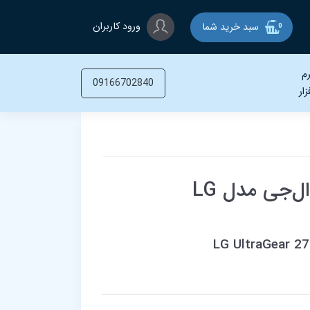
ورود کاربران
سبد خرید شما
0
م
09166702840
زار
مانیتور گیمینگ 27 اینچی ال‌جی مدل LG
LG UltraGear 2