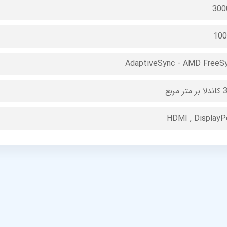
300
10
AdaptiveSync - AMD FreeS
ر مربع
HDMI , DisplayP