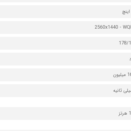
2560x1440 - W
178/
د
لیون
تز