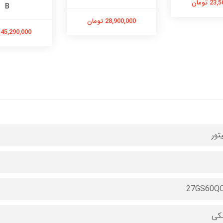
 تومان
B
28,900,000 تومان
45,290,000 تومان
تور
27GS60QC
کی