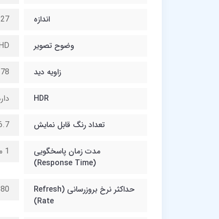
اندازه
27 اینچ
وضوح تصویر
QHD
زاویه دید
178
HDR
دار
تعداد رنگ قابل نمایش
16.7 می
مدت زمان پاسخگویی
1 میلی ثانیه
(Response Time)
حداکثر نرخ بروزرسانی (Refresh
180 هر
Rate)