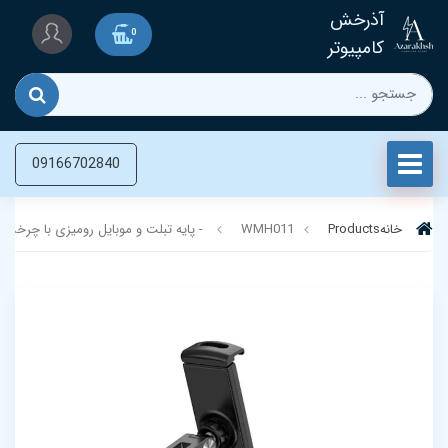
آذرخش
0
کامپیوتر
09166702840
خانه
Products
WMH011 - پایه تبلت و موبایل رومیزی با چرخش 360 درجه