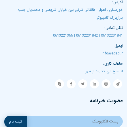
آدرس:
خوزستان , اهواز , طالقانی شرقی بین خیابان شریعتی و محمدیان جنب
بازاربزرگ کامپیوتر
تلفن تماس:
06132231841 | 06132231842 | 0613221366
ایمیل:
info@acac.ir
ساعات کاری:
9 صبح الی 22 بعد از ظهر
عضویت خبرنامه
ثبت نام