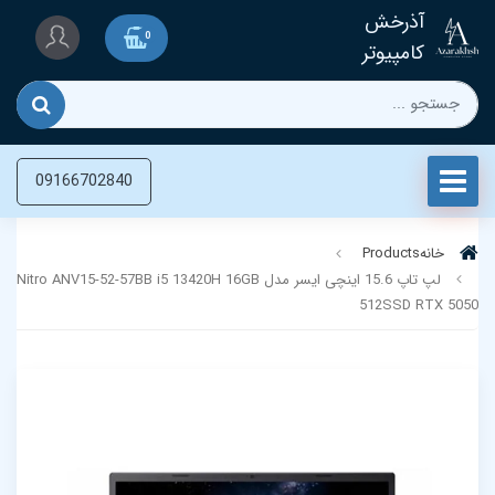
آذرخش
0
کامپیوتر
09166702840
خانه
Products
لپ تاپ 15.6 اینچی ایسر مدل Nitro ANV15-52-57BB i5 13420H 16GB
512SSD RTX 5050