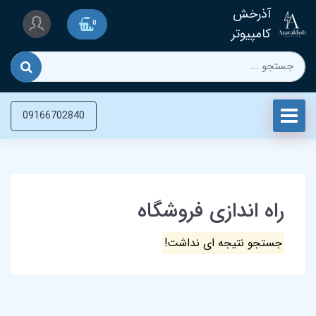
آذرخش
0
کامپیوتر
09166702840
راه اندازی فروشگاه
جستجو نتیجه ای نداشت!